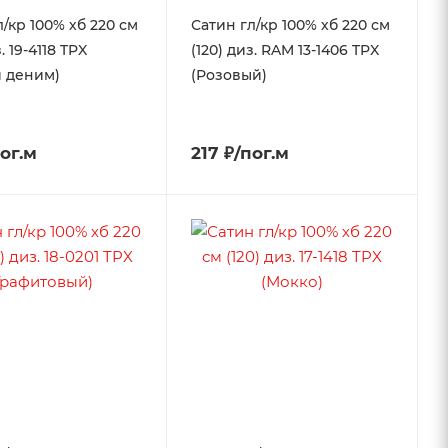
л/кр 100% хб 220 см
Сатин гл/кр 100% хб 220 см
. 19-4118 TPX
(120) диз. RAM 13-1406 TPX
 деним)
(Розовый)
пог.м
217 ₽/пог.м