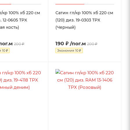
л/кр 100% хб 220 см
Сатин гл/кр 100% хб 220 см
з. 12-0605 TPX
(120) диз. 19-0303 TPX
ая кость)
(Черный)
пог.м
190 ₽
/пог.м
200 ₽
200 ₽
я
10 ₽
Экономия
10 ₽