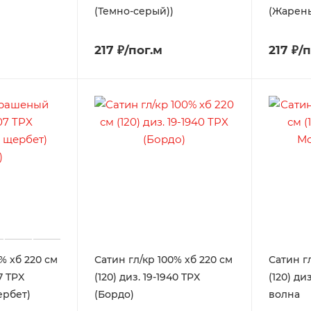
(Темно-серый))
(Жарен
217 ₽/пог.м
217 ₽/
% хб 220 см
Сатин гл/кр 100% хб 220 см
Сатин г
07 TPX
(120) диз. 19-1940 TPX
(120) ди
рбет)
(Бордо)
волна