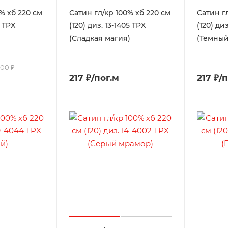
% хб 220 см
Сатин гл/кр 100% хб 220 см
Сатин г
7 TPX
(120) диз. 13-1405 TPX
(120) диз
(Сладкая магия)
(Темный
200 ₽
217 ₽/пог.м
217 ₽/