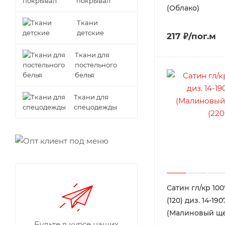
покрывал
(Облако)
Ткани
детские
217 ₽/пог.м
Ткани для
постельного
белья
Ткани для
спецодежды
Сатин гл/кр 100
(120) диз. 14-19
(Малиновый ще
Будьте в курсе наших