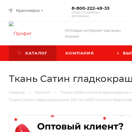
8-800-222-49-33
Красноярск
Отдел по работе с
регионами
Оптовый интернет-магазин
тканей
КАТАЛОГ
КОМПАНИЯ
ВЫГ
Ткань Сатин гладкокраш
—
—
Главная
Каталог
Ткань Сатин оптом в Красноярске
Ткань Сатин гладкокрашеный 220 см 40/40 оптом в Красноя