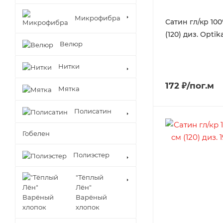
Микрофибра
Сатин гл/кр 100
(120) диз. Optik
Велюр
Нитки
172 ₽/пог.м
Мятка
Полисатин
Гобелен
Полиэстер
"Тёплый
Лён"
Варёный
хлопок