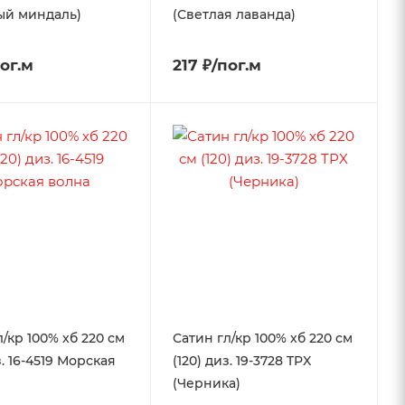
ый миндаль)
(Светлая лаванда)
пог.м
217 ₽/пог.м
л/кр 100% хб 220 см
Сатин гл/кр 100% хб 220 см
з. 16-4519 Морская
(120) диз. 19-3728 TPX
(Черника)