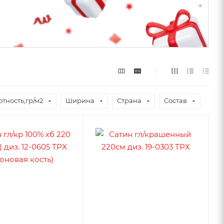
тность,гр/м2
Ширина
Страна
Состав