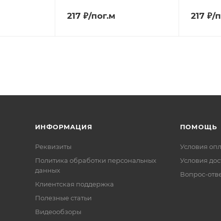
217 ₽/пог.м
217 ₽/
ИНФОРМАЦИЯ
ПОМОЩЬ
Реквизиты
Условия оп
Политика обработки персональных
Условия дос
данных
Вопрос-отв
Клиентская поддержка
Полезные статьи
Видеообзоры