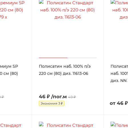
емиум SP
Полисатин наб. 100% п/э
Полиса
0 см (80)
220 см (80) диз. 11613-06
наб. 100
диз. NN
46 ₽
/пог.м
 ₽
49 ₽
от
46 ₽
Экономия
3 ₽