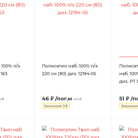
 100% п/э
Полисатин наб. 100% п/э
Полиса
 163
220 см (80) диз. 12194-05
наб. 100
диз. РТ 
46 ₽
/пог.м
51 ₽
/п
 ₽
49 ₽
Экономия
3 ₽
Экономи