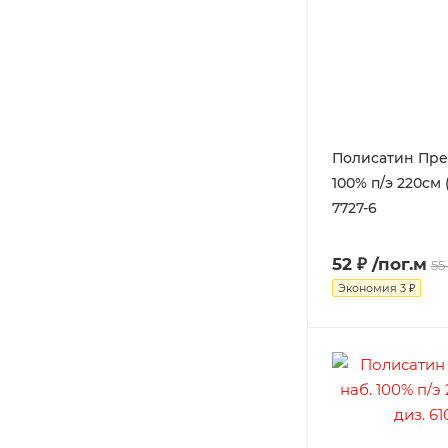
Полисатин Пре
100% п/э 220см 
7727-6
52 ₽
/пог.м
55
Экономия
3 ₽