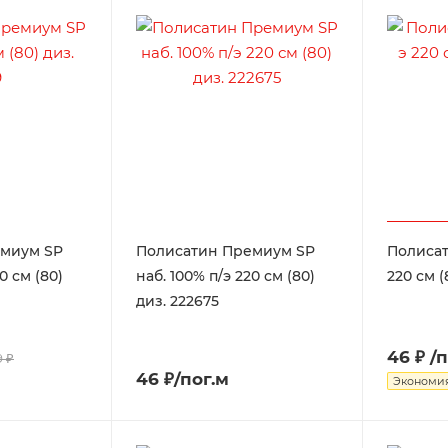
емиум SP
Полисатин Премиум SP
Полисат
0 см (80)
наб. 100% п/э 220 см (80)
220 см (
диз. 222675
46 ₽
/
 ₽
46 ₽/пог.м
Экономи