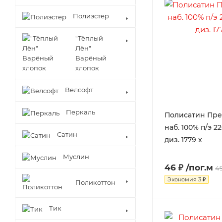
Полиэстер
"Тёплый
Лён"
Варёный
хлопок
Велсофт
Перкаль
Полисатин Пр
наб. 100% п/э 22
Сатин
диз. 1779 х
Муслин
46 ₽
/пог.м
49
Экономия
3 ₽
Поликоттон
Тик