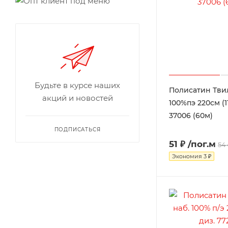
Будьте в курсе наших
Полисатин Твил
акций и новостей
100%пэ 220см (1
37006 (60м)
ПОДПИСАТЬСЯ
51 ₽
/пог.м
54
Экономия
3 ₽