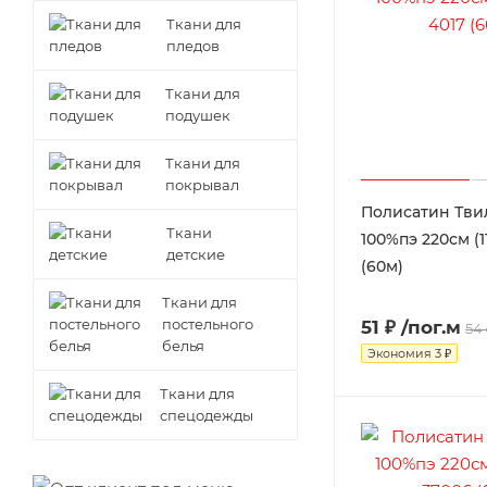
Ткани для
пледов
Ткани для
подушек
Ткани для
покрывал
Полисатин Твил
Ткани
100%пэ 220см (11
детские
(60м)
Ткани для
постельного
51 ₽
/пог.м
54
белья
Экономия
3 ₽
Ткани для
спецодежды