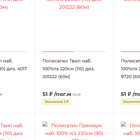
 наб.
Полисатин Твил наб.
Полисат
0) диз. 4017
100%пэ 220см (110) диз.
100%пэ 2
201222 (60м)
9720 (6
51 ₽
/пог.м
51 ₽
/п
 ₽
54 ₽
Экономия
3 ₽
Экономи