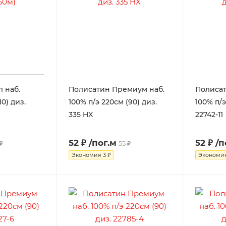
 наб.
Полисатин Премиум наб.
Полисат
10) диз.
100% п/э 220см (90) диз.
100% п/э
335 HX
22742-11
52 ₽
/пог.м
52 ₽
/п
 ₽
55 ₽
Экономия
3 ₽
Экономи