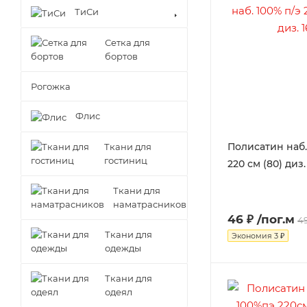
ТиСи
Сетка для
бортов
Рогожка
Флис
Полисатин наб.
Ткани для
гостиниц
220 см (80) диз.
Ткани для
наматрасников
46 ₽
/пог.м
49
Ткани для
Экономия
3 ₽
одежды
Ткани для
одеял