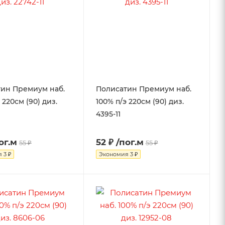
ин Премиум наб.
Полисатин Премиум наб.
 220см (90) диз.
100% п/э 220см (90) диз.
4395-11
ог.м
52 ₽
/пог.м
55 ₽
55 ₽
я
3 ₽
Экономия
3 ₽