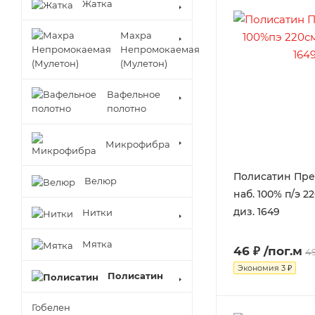
Жатка
Махра
Непромокаемая
(Мулетон)
Вафельное
полотно
Микрофибра
Полисатин Пр
Велюр
наб. 100% п/э 22
диз. 1649
Нитки
Мятка
46 ₽
/пог.м
49
Экономия
3 ₽
Полисатин
Гобелен