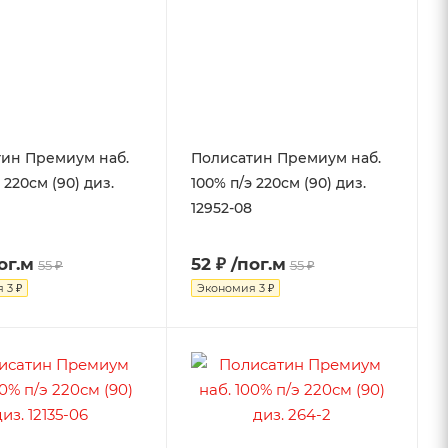
ин Премиум наб.
Полисатин Премиум наб.
 220см (90) диз.
100% п/э 220см (90) диз.
12952-08
ог.м
52 ₽
/пог.м
55 ₽
55 ₽
я
3 ₽
Экономия
3 ₽