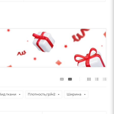
Вид ткани
Плотность,гр/м2
Ширина