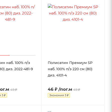
ин наб. 100% п/э
Полисатин Премиум SP
80) диз. 2022-481-9
наб. 100% п/э 220 см (80)
диз. 4101-4
пог.м
46 ₽
/пог.м
49 ₽
49 ₽
я
3 ₽
Экономия
3 ₽