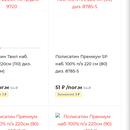
ин Твил наб.
Полисатин Премиум SP
20см (110) диз.
наб. 100% п/э 220 см (80)
0м)
диз. 8785-5
ог.м
51 ₽
/пог.м
54 ₽
54 ₽
я
3 ₽
Экономия
3 ₽