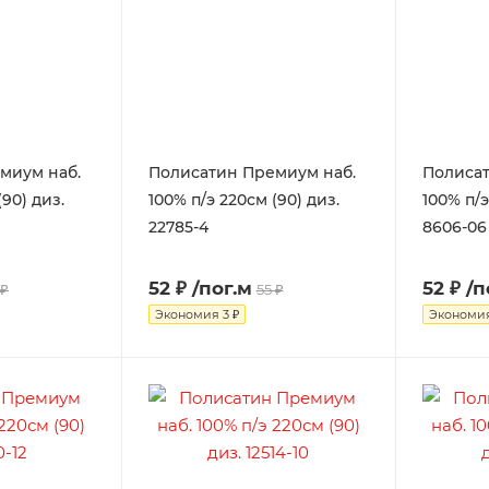
миум наб.
Полисатин Премиум наб.
Полисат
(90) диз.
100% п/э 220см (90) диз.
100% п/э
22785-4
8606-06
52 ₽
/пог.м
52 ₽
/п
 ₽
55 ₽
Экономия
3 ₽
Экономи