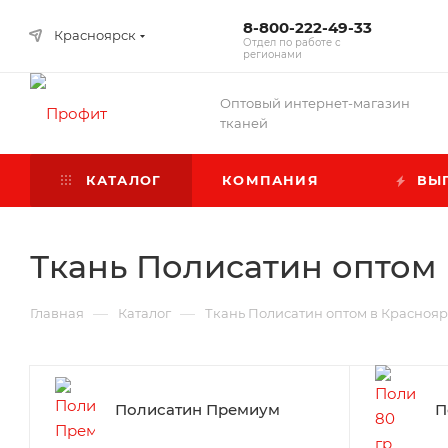
8-800-222-49-33
Красноярск
Отдел по работе с
регионами
Оптовый интернет-магазин
тканей
КАТАЛОГ
КОМПАНИЯ
ВЫГ
Ткань Полисатин оптом
—
—
Главная
Каталог
Ткань Полисатин оптом в Красноя
Полисатин Премиум
П