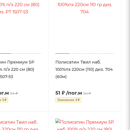
тин Премиум SP
Полисатин Твил наб.
% п/э 220 см (80)
100%пэ 220см (110) диз. 704
1507-53
(60м)
ог.м
51 ₽
/пог.м
54 ₽
54 ₽
я
3 ₽
Экономия
3 ₽